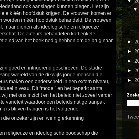
▼
2
in Nederland ook aanslagen kunnen plegen. Het zijn
e elk één hoofdstuk krijgen. De vrouwen komen er
en worden in één hoofdstuk behandeld. De vrouwen
ol, maar dienen als ideologische en religieuze
derschat. De auteurs behandelen kort enkele
 het eind van het boek nodig hebben om de brug naar
►
2
►
2
►
2
zijn goed en intrigerend geschreven. De studie
►
2
levingswereld van de dikwijls jonge mensen die
►
2
teurs maken een onderscheid in een extern niveau,
idueel niveau. Dit “model” en het beperkt aantal
at wij met ons inzicht en het beleid niet zoveel verder
Zoeke
ote variëteit waardoor een beleidsmatige aanpak
mij is blijven hangen is het volgende:
Twee
n die onzeker zijn en weinig erkenning
 een religieuze en ideologische boodschap die