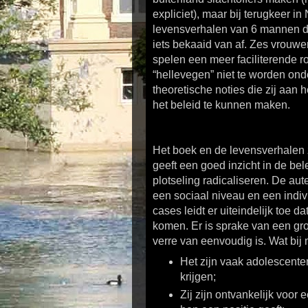
expliciet), maar bij terugkeer 
levensverhalen van 6 mannen di
iets bekaaid van af. Zes vrouw
spelen een meer faciliterende r
“hellevegen” niet te worden on
theoretische noties die zij aan
het beleid te kunnen maken.
Het boek en de levensverhalen 
geeft een goed inzicht in de be
plotseling radicaliseren. De au
een sociaal niveau en een indiv
cases leidt er uiteindelijk toe d
komen. Er is sprake van een gr
verre van eenvoudig is. Wat bij 
Het zijn vaak adolescente
krijgen;
Zij zijn ontvankelijk voor