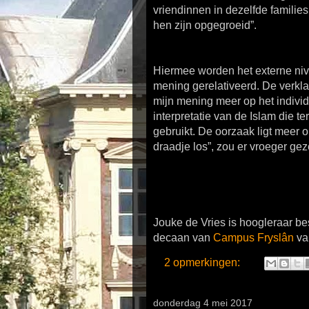
vriendinnen in dezelfde families
hen zijn opgegroeid”.
Hiermee worden het externe nive
mening gerelativeerd. De verklar
mijn mening meer op het indivi
interpretatie van de Islam die 
gebruikt. De oorzaak ligt meer o
draadje los”, zou er vroeger gez
Jouke de Vries is hoogleraar be
decaan van
Campus Fryslân
van
2 opmerkingen:
donderdag 4 mei 2017