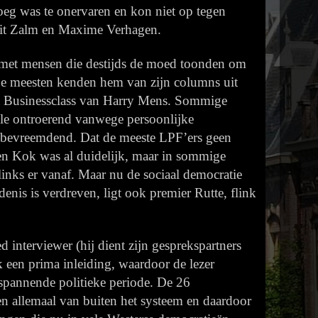
oeg was te onervaren en kon niet op tegen
errit Zalm en Maxime Verhagen.
s met mensen die destijds de moed toonden om
De meesten kenden hem van zijn columns uit
a Businessclass van Harry Mens. Sommige
kele ontroerend vanwege persoonlijke
r bevreemdend. Dat de meeste LPF’ers geen
en Kok was al duidelijk, maar in sommige
 links er vanaf. Maar nu de sociaal democratie
enis is verdreven, ligt ook
premier Rutte, flink
ed interviewer (hij dient zijn gesprekspartners
ok een prima inleiding, waardoor de lezer
 spannende politieke periode. De 26
 allemaal van buiten het systeem en daardoor