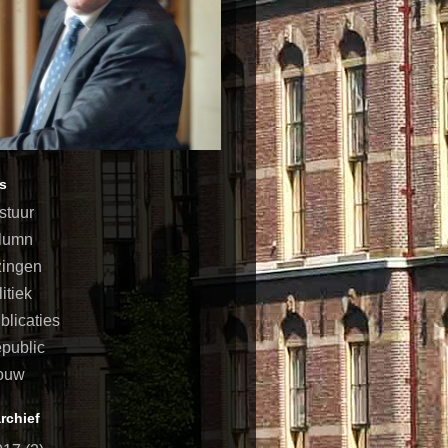
s
stuur
lumn
zingen
litiek
blicaties
public
ouw
rchief