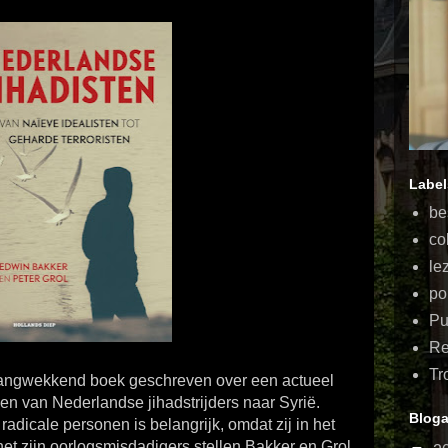
Label
be
co
le
po
Pu
Re
Tr
angwekkend boek geschreven over een actueel
izen van Nederlandse jihadstrijders naar Syrië.
Bloga
 radicale personen is belangrijk, omdat zij in het
het zijn oorlogsmisdadigers stellen Bakker en Grol