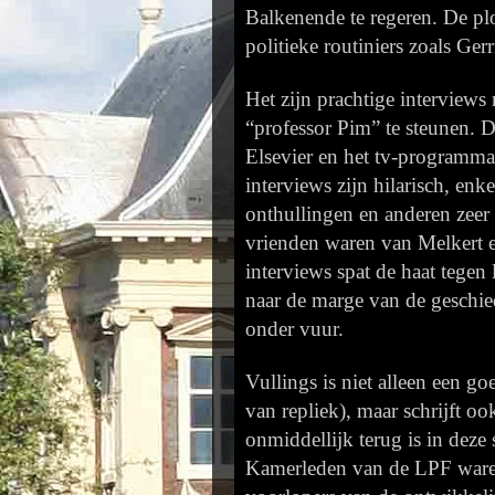
Balkenende te regeren. De pl
politieke routiniers zoals G
Het zijn prachtige interview
“professor Pim” te steunen. 
Elsevier en het tv-programm
interviews zijn hilarisch, en
onthullingen en anderen zee
vrienden waren van
Melkert 
interviews spat de haat tegen
naar de marge van de geschied
onder
vuur.
Vullings is niet alleen een go
van repliek), maar schrijft o
onmiddellijk terug is in deze
Kamerleden van de LPF waren