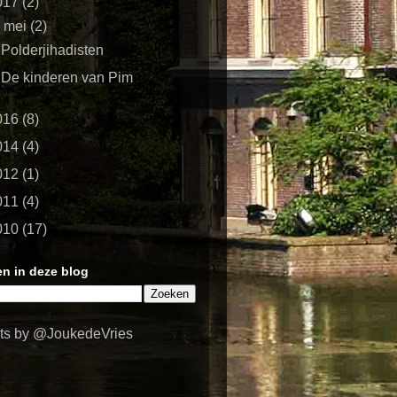
017
(2)
▼
mei
(2)
Polderjihadisten
De kinderen van Pim
016
(8)
014
(4)
012
(1)
011
(4)
010
(17)
n in deze blog
ts by @JoukedeVries