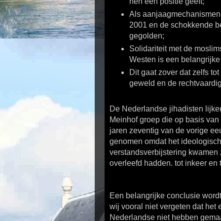
hen een positie geeft;
Als aanjaagmechanismen 
2001 en de schokkende bee
gegolden;
Solidariteit met de mosli
Westen is een belangrijke 
Dit gaat zover dat zelfs t
geweld en de rechtvaardig
De Nederlandse jihadisten lijk
Meinhof groep die op basis van e
jaren zeventig van de vorige e
genomen omdat het ideologisch
verstandsverbijstering kwamen ze
overleefd hadden. tot inkeer en
Een belangrijke conclusie wordt
wij vooral niet vergeten dat he
Nederlandse niet hebben gemaak